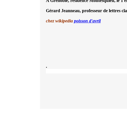
A Grenoble, résidence Montesquieu, le 1 e
Gérard Jeanneau, professeur de lettres class
chez wikipedia
poisson d'avril
.