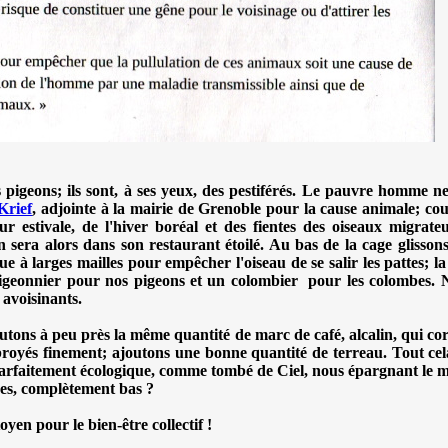
pigeons; ils sont, à ses yeux, des pestiférés. Le pauvre homme ne 
Krief
, adjointe à la mairie de Grenoble pour la cause animale; c
ur estivale, de l'hiver boréal et des fientes des oiseaux migrat
 sera alors dans son restaurant étoilé. Au bas de la cage glissons
que à larges mailles pour empêcher l'oiseau de se salir les pattes; l
pigeonnier pour nos pigeons et un colombier pour les colombes. N
 avoisinants.
outons à peu près la même quantité de marc de café, alcalin, qui corr
, broyés finement; ajoutons une bonne quantité de terreau. Tout ce
 parfaitement écologique, comme tombé de Ciel, nous épargnant le
es, complètement bas ?
oyen pour le bien-être collectif !