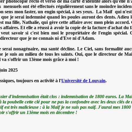
 photocopie recto et verso de ma carte d'identité alors qu'elle n'a
s mensuels ont été effectués régulièrement sans le moindre incident
n sens mon faster, un engin spécial, à ses yeux. La Maïf qui n'es
 que je serai indemnisé quand les poules auront des dents. Adieu 
st ma fille, Nathalie, qui gère cette affaire avec mon plein accord
affaires. Et elle a réussi à avoir la copie de la facture d'achat du f
 veut savoir si c'est bien moi le propriétaire de l'engin spécial
 directeur que je ne connais ni d'Eve ni d'Adam.
je serai nonagénaire, ma santé décline. Le Ciel, sans formalité au
ue je suis au milieu de tous les saints. Oui, que le directeur de Maï
il va s'offrir un 13ème mois grâce à moi !
juin 2025
iques, toujours en activité à l'
Université de Louvain
.
er d'indemnisation était clos : indemnisation de 1800 euros. La Maï
é à la poubelle cette clé pour ne pas la confondre avec les deux
clés de
f est très malicieuse : à la Maïf je ne suis pas naïf. J'aurai mes 180
voir s'offrir un 13ème mois en décembre !