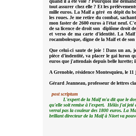
quand il a été volé ? Pourquoi me demander
tout assurer chez elle ? Et les prélèvement
mille euros. La Maïf a géré en dépit du bo
les roues. Je me retire du combat, sachant
mon faster de 2600 euros à l'état neuf. C'e
de sa licence de droit son diplôme droit des 
et verso de ma carte d'identité. La Maïf
rocambolesque, digne de la Maïf et de son
Que celui-ci saute de joie ! Dans un an, 
pièce d'indentité, va placer le gai luron q
euros que j'attendais depuis belle lurette; 
A Grenoble, résidence Montesquieu, le 11 
Gérard Jeanneau, professeur de lettres class
post scriptum
L'expert de la Maïf m'a dit que le dossi
qu'elle soit remise à l'expert. Hélàs j'ai jet
verrai pas la couleur des 1800 euros. La Maï
brillant directeur de la Maïf à Niort va pou