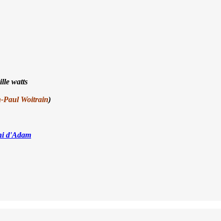
lle watts
n-Paul Woitrain
)
 ni d'Adam