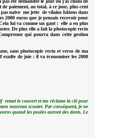
 pas été demandée le jour où j'ai choisi de
 de paiement, au total, à ce jour, plus cent
t pas naïve me jette de vilains bâtons dans
les 2000 euros que je pensais recevoir pour
. Cela lui va comme un gant : elle a en plus
aster. De plus elle a fait la photocopie recto
. Comprenne qui pourra dans cette gestion
cune, sans photocopie recto et verso de ma
f exulte de joie : il va économiser les 2000
f remet le couvert et me réclame la clé pour
 mon nouveau scooter.
Par conséquent, je ne
0 euros quand les poules auront des dents. Le