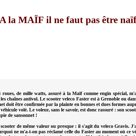
A la MAÏF il ne
faut pas être naï
4 roues, de mille watts, assuré à la Maïf comme engin spécial, m'
les chaînes antivol. Le scooter veleco Faster est à Grenoble ou dans
rnet doit être confirmée par la plainte en bonnes et dues formes aupr
e véhicule volé. Le voleur, sans le savoir, est donc rassuré : son sco
upie de sansonnet !
scooter de même valeur ou presque : il s'agit du veleco Gravis. J'a
rquoi ne m'a-t-on pas réclamé celle du Faster au moment où ce vé